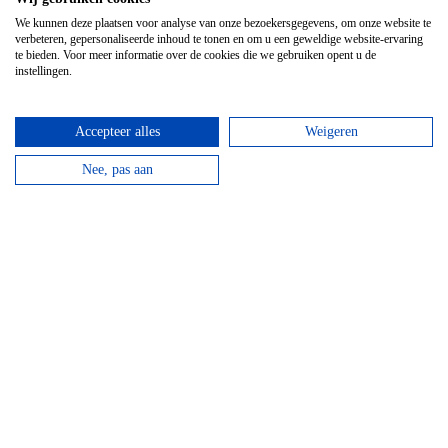
We kunnen deze plaatsen voor analyse van onze bezoekersgegevens, om onze website te
verbeteren, gepersonaliseerde inhoud te tonen en om u een geweldige website-ervaring
te bieden. Voor meer informatie over de cookies die we gebruiken opent u de
instellingen.
Accepteer alles
Weigeren
Nee, pas aan
Mooie meerdaagse
fietsvakanties
Inclusief hotel
Bekijk fietsvakanties →