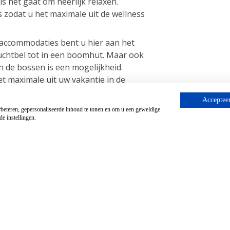
s het gaat om heerlijk relaxen.
zodat u het maximale uit de wellness
 accommodaties bent u hier aan het
 luchtbel tot in een boomhut. Maar ook
n de bossen is een mogelijkheid.
et maximale uit uw vakantie in de
Accepteer
beteren, gepersonaliseerde inhoud te tonen en om u een geweldige
e instellingen.
in de Ardennen