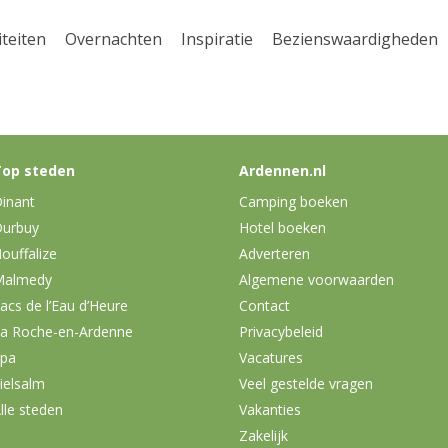
iteiten
Overnachten
Inspiratie
Bezienswaardigheden
op steden
Ardennen.nl
inant
Camping boeken
urbuy
Hotel boeken
ouffalize
Adverteren
Malmedy
Algemene voorwaarden
acs de l’Eau d’Heure
Contact
a Roche-en-Ardenne
Privacybeleid
pa
Vacatures
ielsalm
Veel gestelde vragen
lle steden
Vakanties
Zakelijk