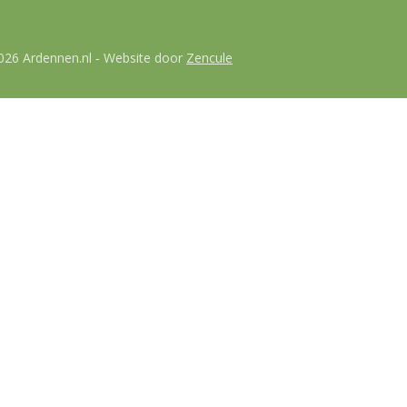
026 Ardennen.nl
Website door
Zencule
-