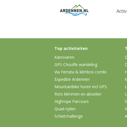
Activ
Top activiteiten
T
Kanovaren
D
GPS Chouffe wandeling
D
Via Ferrata & klimbos combi
H
Expeditie Ardennen
Mountainbike huren incl GPS
L
Rots klimmen en abseilen
L
Highrope Parcours
S
Quad rijden
V
Schietchallenge
A