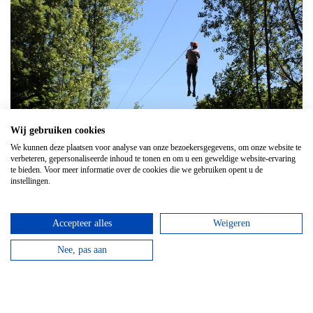
Wij gebruiken cookies
We kunnen deze plaatsen voor analyse van onze bezoekersgegevens, om onze website te
verbeteren, gepersonaliseerde inhoud te tonen en om u een geweldige website-ervaring
te bieden. Voor meer informatie over de cookies die we gebruiken opent u de
1
2
instellingen.
Leuk artikel? Deel het ook op social
media!
Accepteer alles
Weigeren
Nee, pas aan
Reviews over highrope