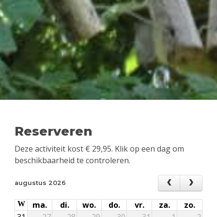
Reserveren
Deze activiteit kost
€
29,95
. Klik op een dag om
beschikbaarheid te controleren.
augustus 2026
W
ma.
di.
wo.
do.
vr.
za.
zo.
31
27
28
29
30
31
1
2