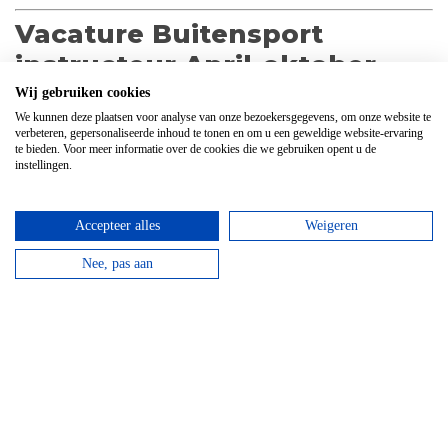
Vacature Buitensport
instructeur April-oktober
Wij gebruiken cookies
Ben jij avontuurlijk ingesteld met een passie voor de
We kunnen deze plaatsen voor analyse van onze bezoekersgegevens, om onze website te
buitenlucht en beschik jij over een flinke
verbeteren, gepersonaliseerde inhoud te tonen en om u een geweldige website-ervaring
dosis enthousiasme? Hou jij ervan om met sportieve
te bieden. Voor meer informatie over de cookies die we gebruiken opent u de
instellingen.
mensen te werken en ze te helpen hun
grenzen te verleggen? Kan jij goed overzicht houden en
met een vlotte babbel alle
Accepteer alles
Weigeren
sportievelingen instrueren en letten op de veiligheid?
Nee, pas aan
Dan zoeken wij jou!
Wie zijn wij?
Survival Life werkt samen met Camping Polleur in het
hartje van de Belgische Ardennen. Wij
ontvangen door het seizoen scholen, bedrijven,
sportteams, vrijgezellenfeestjes, families en
individuele groepjes. We bieden enorm veel activiteiten