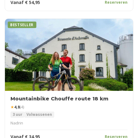
Vanaf
€
54,95
Reserveren
BESTSELLER
Mountainbike Chouffe route 18 km
★
4,8
(4)
3 uur
Volwassenen
Nadrin
Vanaf
€
34,95
Reserveren