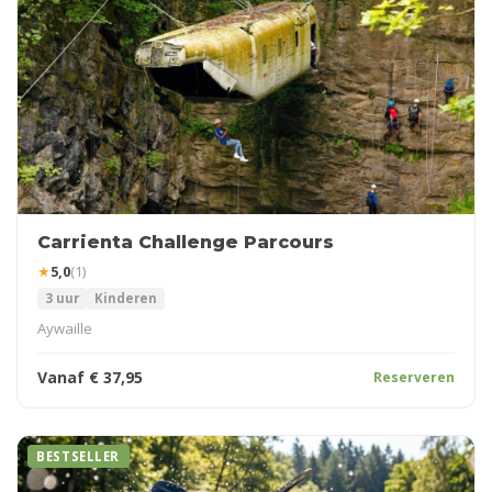
Carrienta Challenge Parcours
★
5,0
(1)
3 uur
Kinderen
Aywaille
Vanaf
€
37,95
Reserveren
BESTSELLER