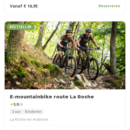
Vanaf
€
16,95
Reserveren
BESTSELLER
E-mountainbike route La Roche
★
5,0
(6)
3 uur
Kinderen
La Roche-en-Ardenne