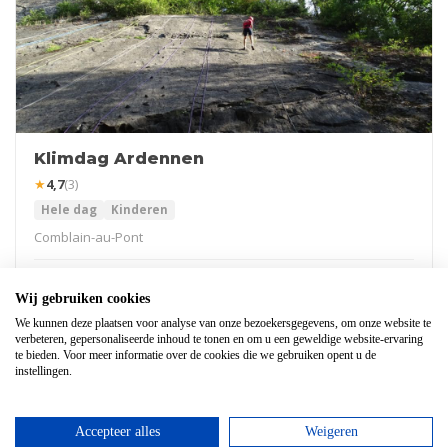
Klimdag Ardennen
★
4,7
(3)
Hele dag
Kinderen
Comblain-au-Pont
Vanaf
€
70,95
Reserveren
Wij gebruiken cookies
We kunnen deze plaatsen voor analyse van onze bezoekersgegevens, om onze website te
verbeteren, gepersonaliseerde inhoud te tonen en om u een geweldige website-ervaring
POPULAIR
te bieden. Voor meer informatie over de cookies die we gebruiken opent u de
instellingen.
Accepteer alles
Weigeren