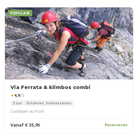
POPULAIR
Via Ferrata & klimbos combi
★
4,9
(7)
3 uur
Kinderen, Volwassenen
Comblain-au-Pont
Vanaf
€
35,95
Reserveren