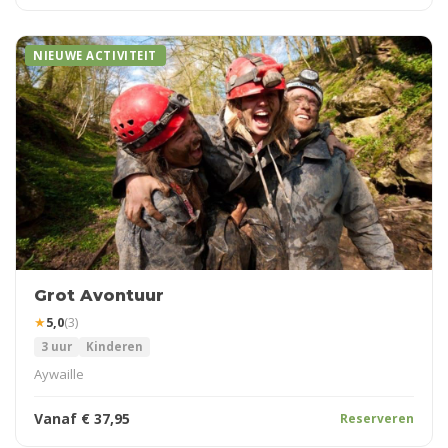
NIEUWE ACTIVITEIT
Grot Avontuur
★
5,0
(3)
3 uur
Kinderen
Aywaille
Vanaf
€
37,95
Reserveren