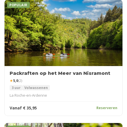
POPULAIR
Packraften op het Meer van Nisramont
★
5,0
(2)
3 uur
Volwassenen
La Roche-en-Ardenne
Vanaf
€
35,95
Reserveren