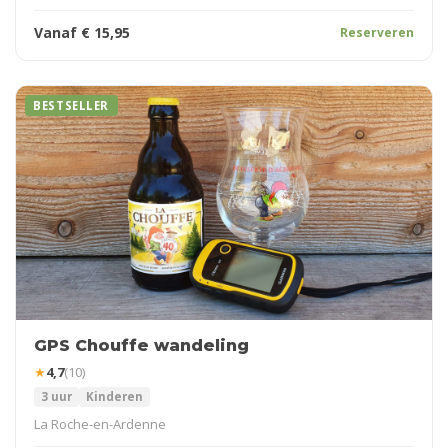
Vanaf
€
15,95
Reserveren
BESTSELLER
GPS Chouffe wandeling
★
4,7
(10)
3 uur
Kinderen
La Roche-en-Ardenne