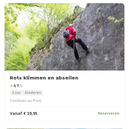
Rots klimmen en abseilen
★
4,7
(3)
3 uur
Kinderen
Comblain-au-Pont
Vanaf
€
39,95
Reserveren