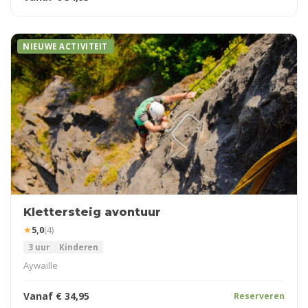
NIEUWE ACTIVITEIT
Klettersteig avontuur
★
5,0
(4)
3 uur
Kinderen
Aywaille
Vanaf
€
34,95
Reserveren