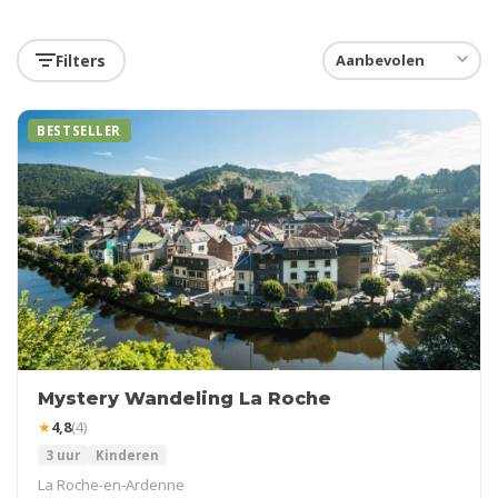
Filters
BESTSELLER
Mystery Wandeling La Roche
★
4,8
(4)
3 uur
Kinderen
La Roche-en-Ardenne