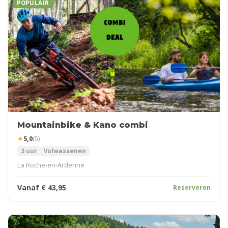
POPULAIR
Mountainbike & Kano combi
★
5,0
(5)
3 uur
Volwassenen
La Roche-en-Ardenne
Vanaf
€
43,95
Reserveren