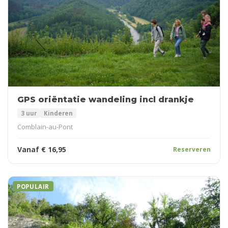
GPS oriëntatie wandeling incl drankje
3 uur
Kinderen
Comblain-au-Pont
Vanaf
€
16,95
Reserveren
POPULAIR