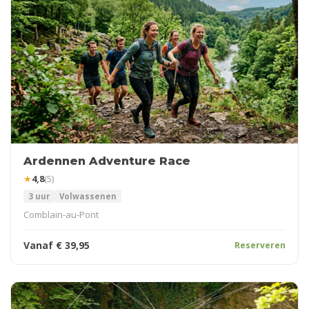
Ardennen Adventure Race
★
4,8
(5)
3 uur
Volwassenen
Comblain-au-Pont
Vanaf
€
39,95
Reserveren