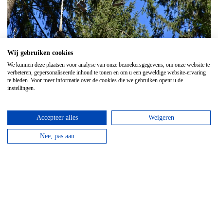
Wij gebruiken cookies
We kunnen deze plaatsen voor analyse van onze bezoekersgegevens, om onze website te
1
2
3
4
verbeteren, gepersonaliseerde inhoud te tonen en om u een geweldige website-ervaring
Leuk artikel? Deel het ook op social
te bieden. Voor meer informatie over de cookies die we gebruiken opent u de
instellingen.
media!
Accepteer alles
Weigeren
Nee, pas aan
Reviews over
touwenparcours
Sem Otterspeer
We hebben hier met ons gezin een avontuurlijke