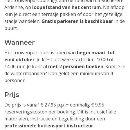
Het touwenparcours ligt aan de rand van La Roche-en-
Ardenne, op
loopafstand van het centrum
. Na afloop
kun je direct een terrasje pakken of door het gezellige
stadje wandelen.
Gratis parkeren is beschikbaar
in de
buurt.
Wanneer
Het touwenparcours is open van
begin maart tot
eind oktober
. Je kiest uit twee starttijden: 10:00 of
14:00 uur. Je kunt al
met 2 personen boeken
. Kom je in
de wintermaanden? Dan geldt een minimum van 4
personen
Prijs
De prijs is vanaf € 27,95 p.p. + eenmalig € 9,95
reserveringskosten per boeking. Dit is inclusief alle
materialen, instructie en begeleiding door een
professionele buitensport instructeur
.