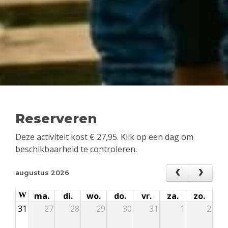
Reserveren
Deze activiteit kost
€
27,95
. Klik op een dag om
beschikbaarheid te controleren.
augustus 2026
W
ma.
di.
wo.
do.
vr.
za.
zo.
31
27
28
29
30
31
1
2