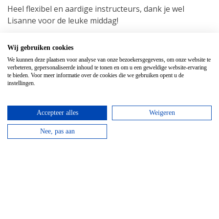
Heel flexibel en aardige instructeurs, dank je wel
Lisanne voor de leuke middag!
Wij gebruiken cookies
We kunnen deze plaatsen voor analyse van onze bezoekersgegevens, om onze website te
verbeteren, gepersonaliseerde inhoud te tonen en om u een geweldige website-ervaring
te bieden. Voor meer informatie over de cookies die we gebruiken opent u de
Sheila Mansveld
instellingen.
We hebben een super leuke dag gehad. In overleg met
Ardennen.nl eerst een lekkere lunch gehad, toen de
Accepteer alles
Weigeren
activiteit en tot slot een perfecte BBQ. De expeditie
werd door alle collega's als super leuk bestempeld!
Nee, pas aan
Dank voor de mooie dag die wij hadden!
Margot, Amanda, Helena en
Charlotte