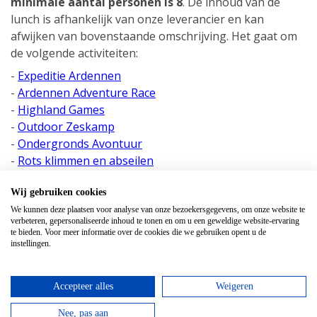
minimale aantal personen is 8
. De inhoud van de
lunch is afhankelijk van onze leverancier en kan
afwijken van bovenstaande omschrijving. Het gaat om
de volgende activiteiten:
-
Expeditie Ardennen
-
Ardennen Adventure Race
-
Highland Games
-
Outdoor Zeskamp
-
Ondergronds Avontuur
-
Rots klimmen en abseilen
-
Schietchallenge
Wij gebruiken cookies
-
Challenge Tocht
-
Mountainbike huren incl GPS
We kunnen deze plaatsen voor analyse van onze bezoekersgegevens, om onze website te
verbeteren, gepersonaliseerde inhoud te tonen en om u een geweldige website-ervaring
-
Begeleid Mountainbiken
te bieden. Voor meer informatie over de cookies die we gebruiken opent u de
-
Archerytag
instellingen.
Leuk artikel? Deel het ook op social
Accepteer alles
Weigeren
media!
Nee, pas aan