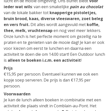
lucht en de mooie omgeving. Ons buffet biedt
voor
ieder wat wils
: van een smakelijke
pain au chocolat
van de lokale bakker tot
knapperige pistoletjes,
bruin brood, kaas, diverse vleeswaren, zoet beleg
en vers fruit.
Dit alles wordt aangevuld met
koffie,
thee, melk, vruchtensap
en nog veel meer lekkers.
Onze lunch is het perfecte moment om gezellig na te
praten en te genieten van de mooie dag! Je kan er ook
voor kiezen om eerst te lunchen en daarna een
activiteit te doen die om 14.00 start! Een Outdoor lunch
is
alleen te boeken i.c.m. een activiteit
!
Prijs
€15,95 per persoon. Eventueel kunnen we ook een
kopje soep serveren. De prijs is dan €17,95 per
persoon.
Voorwaarden
Je kan de lunch alleen boeken in combinatie met een
activiteit die plaats vindt in Comblain-au-Pont. Het