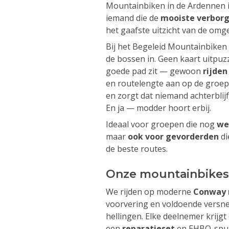
Mountainbiken in de Ardennen i
iemand die de
mooiste verborg
het gaafste uitzicht van de omg
Bij het Begeleid Mountainbiken
de bossen in. Geen kaart uitpuzz
goede pad zit — gewoon
rijden
en routelengte aan op de groep
en zorgt dat niemand achterblijf
En ja — modder hoort erbij.
Ideaal voor groepen die nog
we
maar
ook voor gevorderden
di
de beste routes.
Onze mountainbikes
We rijden op moderne
Conway 
voorvering en voldoende versnel
hellingen. Elke deelnemer krijg
een
reparatieset
en EHBO-spull