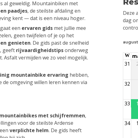
Res
s al geweldig. Mountainbiken met
en paadjes
, de steilste afdaling en
Deze a
eving kent — dat is een niveau hoger.
dag om
contro
 gaat een
ervaren gids
met jullie mee
elen, geen twijfelen of je op het
 en genieten
. De gids past de snelheid
august
, geeft
rijvaardigheidstips
onderweg
W
m
t. Asfalt vermijden we zo veel mogelijk.
31
inig mountainbike ervaring
hebben,
e de omgeving willen leren kennen via
32
33
mountainbikes met schijfremmen
,
lingen voor de steilste Ardense
34
t een
verplichte helm
. De gids heeft
en bij zich.