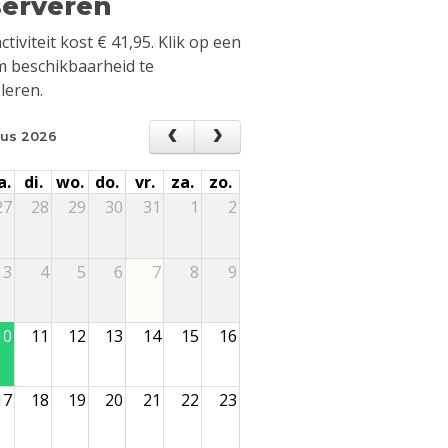
erveren
ctiviteit kost
€
41,95
. Klik op een
 beschikbaarheid te
leren.
us 2026
a.
di.
wo.
do.
vr.
za.
zo.
27
28
29
30
31
1
2
3
4
5
6
7
8
9
10
11
12
13
14
15
16
17
18
19
20
21
22
23