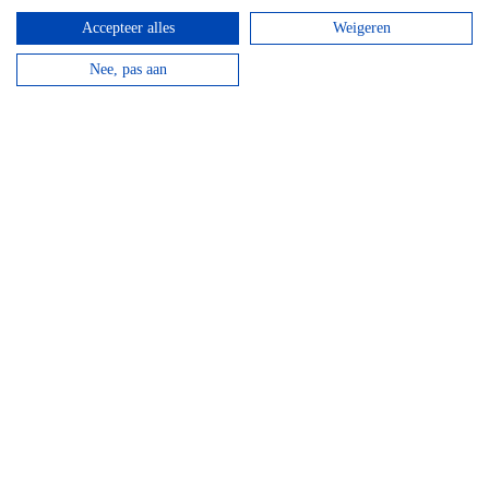
Accepteer alles
Weigeren
Nee, pas aan
1
2
3
4
Leuk artikel? Deel het ook op social
media!
Reviews over mountainbike
chouffe route 18 km