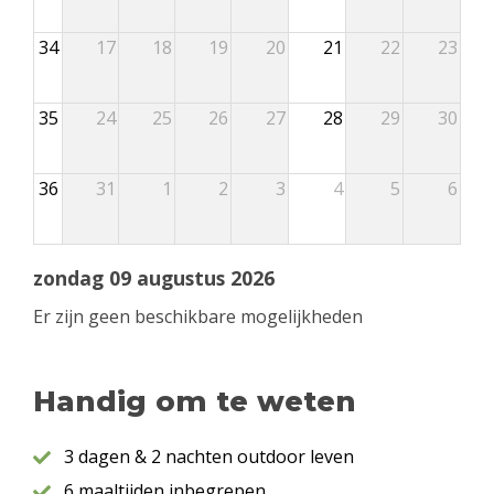
34
17
18
19
20
21
22
23
35
24
25
26
27
28
29
30
36
31
1
2
3
4
5
6
zondag 09 augustus 2026
Er zijn geen beschikbare mogelijkheden
Handig om te weten
3 dagen & 2 nachten outdoor leven
6 maaltijden inbegrepen