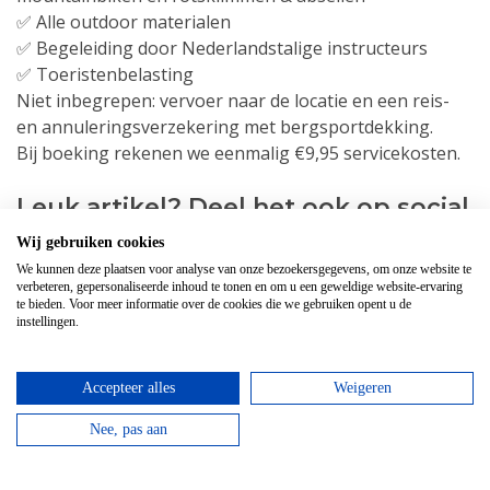
✅ Alle outdoor materialen
✅ Begeleiding door Nederlandstalige instructeurs
✅ Toeristenbelasting
Niet inbegrepen: vervoer naar de locatie en een reis-
en annuleringsverzekering met bergsportdekking.
Bij boeking rekenen we eenmalig €9,95 servicekosten.
Leuk artikel? Deel het ook op social
media!
Wij gebruiken cookies
We kunnen deze plaatsen voor analyse van onze bezoekersgegevens, om onze website te
verbeteren, gepersonaliseerde inhoud te tonen en om u een geweldige website-ervaring
te bieden. Voor meer informatie over de cookies die we gebruiken opent u de
instellingen.
Reviews over survival
Accepteer alles
Weigeren
weekend
Nee, pas aan
Kevin en Kick