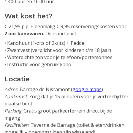
13:00 uur en 16:00 uur.
Wat kost het?
€ 21,95 p.p. + eenmalig € 9,95 reserveringskosten voor
2 uur kanovaren.
Dit is inclusief:
• Kanohuur (1-zits of 2-zits) + Peddel
• Zwemvest (verplicht voor kinderen t/m 18 jaar)
• Waterdichte ton voor je telefoon/portemonnee
• Instructie voor gebruik kano
Locatie
Adres
: Barrage de Nisramont (
google maps
)
Aankomst
: Zorg dat je 15 minuten vóór je vertrektijd ter
plaatse bent
Parking
: Gratis groot parkeerterrein direct bij de
ingang
Faciliteiten
: Taverne de Barrage (toilet & eten/drinken
mogelijk – openingstijden zijn wisselend)