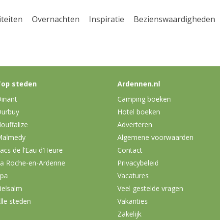
iteiten
Overnachten
Inspiratie
Bezienswaardigheden
op steden
Ardennen.nl
inant
Camping boeken
urbuy
Hotel boeken
ouffalize
Adverteren
Malmedy
Algemene voorwaarden
acs de l’Eau d’Heure
Contact
a Roche-en-Ardenne
Privacybeleid
pa
Vacatures
ielsalm
Veel gestelde vragen
lle steden
Vakanties
Zakelijk