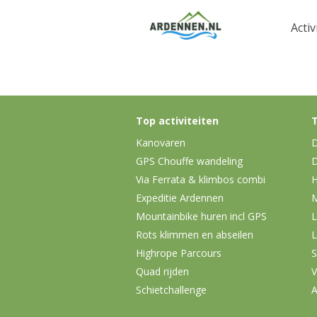
Activ
Top activiteiten
T
Kanovaren
D
GPS Chouffe wandeling
D
Via Ferrata & klimbos combi
H
Expeditie Ardennen
Mountainbike huren incl GPS
L
Rots klimmen en abseilen
L
Highrope Parcours
S
Quad rijden
V
Schietchallenge
A