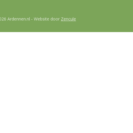
026 Ardennen.nl
Website door
Zencule
-