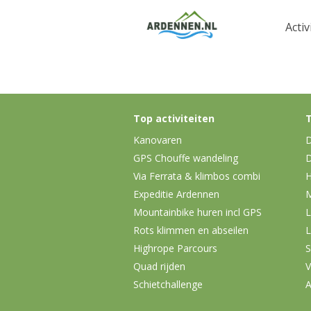
Activ
Top activiteiten
T
Kanovaren
D
GPS Chouffe wandeling
D
Via Ferrata & klimbos combi
H
Expeditie Ardennen
Mountainbike huren incl GPS
L
Rots klimmen en abseilen
L
Highrope Parcours
S
Quad rijden
V
Schietchallenge
A