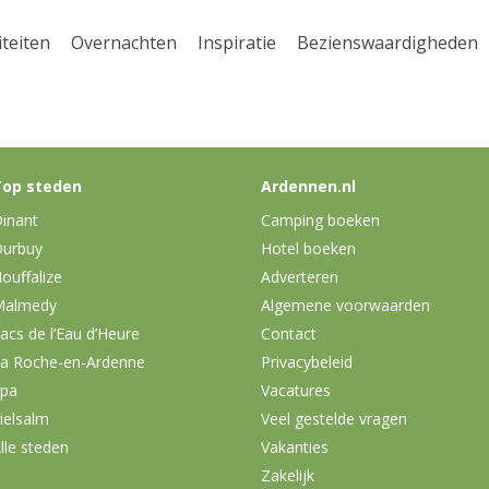
iteiten
Overnachten
Inspiratie
Bezienswaardigheden
op steden
Ardennen.nl
inant
Camping boeken
urbuy
Hotel boeken
ouffalize
Adverteren
Malmedy
Algemene voorwaarden
acs de l’Eau d’Heure
Contact
a Roche-en-Ardenne
Privacybeleid
pa
Vacatures
ielsalm
Veel gestelde vragen
lle steden
Vakanties
Zakelijk