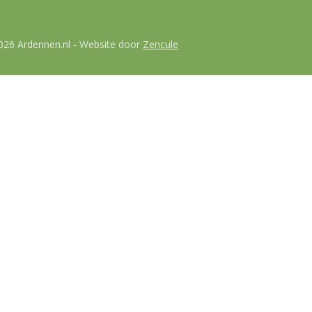
026 Ardennen.nl
Website door
Zencule
-