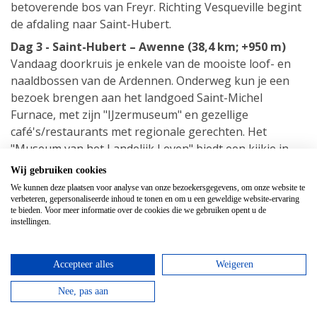
betoverende bos van Freyr. Richting Vesqueville begint
de afdaling naar Saint-Hubert.
Dag 3 - Saint-Hubert – Awenne (38,4 km; +950 m)
Vandaag doorkruis je enkele van de mooiste loof- en
naaldbossen van de Ardennen. Onderweg kun je een
bezoek brengen aan het landgoed Saint-Michel
Furnace, met zijn "IJzermuseum" en gezellige
café's/restaurants met regionale gerechten. Het
"Museum van het Landelijk Leven" biedt een kijkje in
het verleden op zijn 32 hectare grote terrein. Na enkele
Wij gebruiken cookies
pittige beklimmingen kom je aan in Nassogne, een van
We kunnen deze plaatsen voor analyse van onze bezoekersgegevens, om onze website te
de oudste plaatsen in de Ardennen. Vanaf hier zijn de
verbeteren, gepersonaliseerde inhoud te tonen en om u een geweldige website-ervaring
te bieden. Voor meer informatie over de cookies die we gebruiken opent u de
hoogteverschillen minder uitgesproken en fiets je door
instellingen.
bossen en heuvelachtige weiden naar het charmante
dorpje Awenne.
Accepteer alles
Weigeren
Dag 4 - Awenne – Daverdisse (31 km; + 633 m)
Vanuit Awenne bereik je al snel Mirwart. Na Mirwart
Nee, pas aan
steek je de Marsau-vallei en de Haute-Lesse vallei over