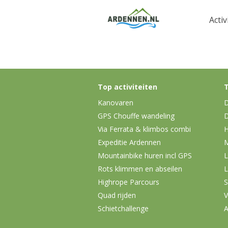
Activ
Top activiteiten
T
Kanovaren
D
GPS Chouffe wandeling
D
Via Ferrata & klimbos combi
H
Expeditie Ardennen
Mountainbike huren incl GPS
L
Rots klimmen en abseilen
L
Highrope Parcours
S
Quad rijden
V
Schietchallenge
A