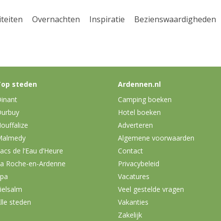
iteiten
Overnachten
Inspiratie
Bezienswaardigheden
op steden
Ardennen.nl
inant
Camping boeken
urbuy
Hotel boeken
ouffalize
Adverteren
Malmedy
Algemene voorwaarden
acs de l’Eau d’Heure
Contact
a Roche-en-Ardenne
Privacybeleid
pa
Vacatures
ielsalm
Veel gestelde vragen
lle steden
Vakanties
Zakelijk