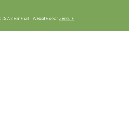
026 Ardennen.nl
Website door
Zencule
-