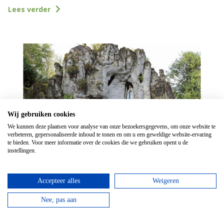
Lees verder
Wij gebruiken cookies
We kunnen deze plaatsen voor analyse van onze bezoekersgegevens, om onze website te
verbeteren, gepersonaliseerde inhoud te tonen en om u een geweldige website-ervaring
te bieden. Voor meer informatie over de cookies die we gebruiken opent u de
instellingen.
Grotten van Conjoux
De Grotten van Conjoux zijn kunstmatig gebouwd met
Accepteer alles
Weigeren
behulp van grote hoeveelheden kalk.
Nee, pas aan
Lees verder