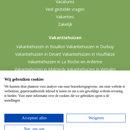
Vacatures
Veel gestelde vragen
Vakanties
Zakelijk
Vakantiehuizen
Vakantiehuizen in Bouillon
Vakantiehuizen in Durbuy
Vakantiehuizen in Dinant
Vakantiehuizen in Houffalize
Vakantiehuizen in La Roche-en-Ardenne
Vakantiehuizen in Malmedy
Vakantiehuizen in Vielsalm
Wij gebruiken cookies
We kunnen deze plaatsen voor analyse van onze bezoekersgegevens, om onze website te
verbeteren, gepersonaliseerde inhoud te tonen en om u een geweldige website-ervaring
te bieden. Voor meer informatie over de cookies die we gebruiken opent u de
instellingen.
Accepteer alles
Weigeren
© 2026 Ardennen.nl
Website door
Zencule
-
Nee, pas aan