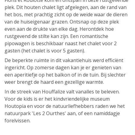
Flons et Roulotte kom en ontspan in deze rustgevende
plek. Dit houten chalet ligt afgelegen, aan de rand van
het bos, met prachtig zicht op de weide waar de dieren
van de huiseigenaar grazen. Ontsnap op deze plek
even aan de drukte van elke dag. Herontdek hoe
rustgevend de stilte kan zijn. Een romantische
pipowagen is beschikbaar naast het chalet voor 2
gasten (het chalet is voor 5 gasten).
De beperkte ruimte in dit vakantiehuis werd efficiënt
ingericht. Op zomerse dagen kan je er genieten van
een aperitiefje op het balkon of in de tuin. Bij slechter
weer brengt de haard een gezellige warmte.
In de streek van Houffalize valt vanalles te beleven.
Voor de kids is er het kindvriendelijke museum
Houtopia en voor de natuurliefhebbers raden we het
natuurpark 'Les 2 Ourthes' aan, of een namiddagje
forelvissen.