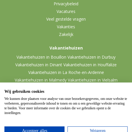
Privacybeleid
Vacatures
Veel gestelde vragen
Vakanties
Zakelijk
Vakantiehuizen
Vakantiehuizen in Bouillon
Vakantiehuizen in Durbuy
Vakantiehuizen in Dinant
Vakantiehuizen in Houffalize
Vakantiehuizen in La Roche-en-Ardenne
Vakantiehuizen in Malmedy
Vakantiehuizen in Vielsalm
Wij gebruiken cookies
We kunnen deze plaatsen voor analyse van onze bezoekersgegevens, om onze website te
verbeteren, gepersonaliseerde inhoud te tonen en om u een geweldige website-ervaring
te bieden. Voor meer informatie over de cookies die we gebruiken opent u de
instellingen.
Accepteer alles
Weigeren
© 2026 Ardennen.nl
Website door
Zencule
-