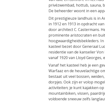
privézwembad, hottub, sauna, bi
De beheerder woont in een app
Dit prestigieuze landhuis is in
in 1912 en 1913 in opdracht va
door architect C. Castermans. 
prominente aristocraten en bui
hoogwaardigheidsbekleders. In 
kasteel bezet door Generaal Lud
residentie van de kanselier Von 
vanaf 1920 van Lloyd Georges, 
Vanaf het kasteel heb je een ge
Warfaaz en de heuvelachtige o
bestaat uit veel bossen, weiden
dorpjes. Ook zijn er volop moge
activiteiten; je kunt kajakken o
mountainbiken, vissen, paardrij
voldoende sneeuw zelfs langlauf