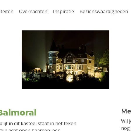
iteiten
Overnachten
Inspiratie
Bezienswaardigheden
Balmoral
Me
Wil 
jf in dit kasteel staat in het teken
nog 
 zijn acht open haarden, een