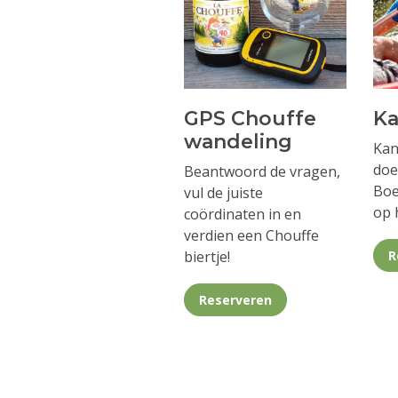
GPS Chouffe
Ka
wandeling
Kan
doe
Beantwoord de vragen,
Boe
vul de juiste
op 
coördinaten in en
verdien een Chouffe
biertje!
R
Reserveren