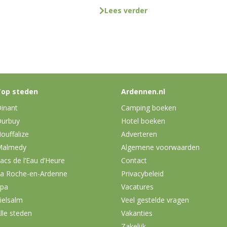
Lees verder
op steden
Ardennen.nl
inant
Camping boeken
urbuy
Hotel boeken
ouffalize
Adverteren
Malmedy
Algemene voorwaarden
acs de l’Eau d’Heure
Contact
a Roche-en-Ardenne
Privacybeleid
pa
Vacatures
ielsalm
Veel gestelde vragen
lle steden
Vakanties
Zakelijk