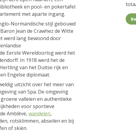
totaa
bliotheek en pool- en pokertafel.
artement met aparte ingang.
Be
 Anglo-Normandische stijl gebouwd
n Baron Jean de Crawhez de Witte
Het werd lang bewoond door
tenlandse
de Eerste Wereldoorlog werd het
endorff. In 1918 werd het de
Hertling van het Duitse rijk en
een Engelse diplomaat.
weldig uitzicht over het meer van
mgeving van Spa. De omgeving
, groene valleien en authentieke
lijkheden voor sportieve
p de Amblève,
wandelen
,
den, rotsklimmen, abseilen en bij
en of skiën.