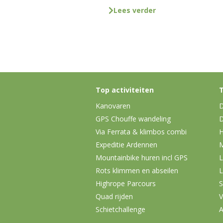
Lees verder
Top activiteiten
T
Kanovaren
D
GPS Chouffe wandeling
D
Via Ferrata & klimbos combi
H
Expeditie Ardennen
Mountainbike huren incl GPS
L
Rots klimmen en abseilen
L
Highrope Parcours
S
Quad rijden
V
Schietchallenge
A