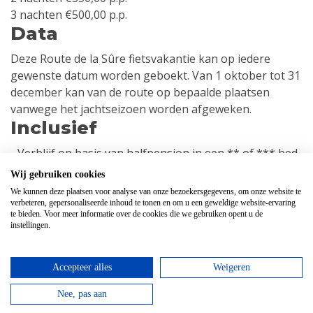
3 nachten €500,00 p.p.
Data
Deze Route de la Sûre fietsvakantie kan op iedere
gewenste datum worden geboekt. Van 1 oktober tot 31
december kan van de route op bepaalde plaatsen
vanwege het jachtseizoen worden afgeweken.
Inclusief
- Verblijf op basis van halfpension in een ** of *** bed
& breakfast
Wij gebruiken cookies
- Ontbijt en 3-gangendiner
We kunnen deze plaatsen voor analyse van onze bezoekersgegevens, om onze website te
- Gratis parkeren bij de accommodatie voor de duur van
verbeteren, gepersonaliseerde inhoud te tonen en om u een geweldige website-ervaring
te bieden. Voor meer informatie over de cookies die we gebruiken opent u de
het verblijf
instellingen.
- GPX-tracks van fietstochten
- Eén roadbook per persoon
Exclusief
Accepteer alles
Weigeren
Nee, pas aan
- Drankjes