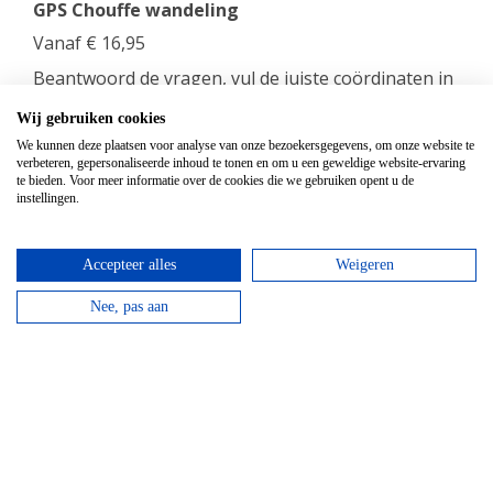
GPS Chouffe wandeling
Vanaf
€
16,95
Beantwoord de vragen, vul de juiste coördinaten in
en verdien een Chouffe biertje!
Wij gebruiken cookies
We kunnen deze plaatsen voor analyse van onze bezoekersgegevens, om onze website te
bekijken
verbeteren, gepersonaliseerde inhoud te tonen en om u een geweldige website-ervaring
te bieden. Voor meer informatie over de cookies die we gebruiken opent u de
instellingen.
Accepteer alles
Weigeren
Nee, pas aan
Mountainbike Chouffe route 18 km