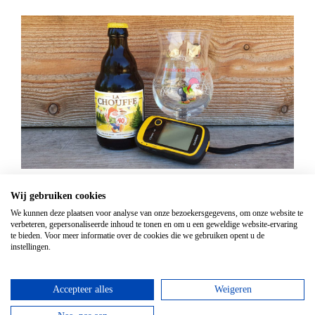
GPS Chouffe wandeling
Wij gebruiken cookies
Vanaf
€
16,95
We kunnen deze plaatsen voor analyse van onze bezoekersgegevens, om onze website te
verbeteren, gepersonaliseerde inhoud te tonen en om u een geweldige website-ervaring
Beantwoord de vragen, vul de juiste coördinaten in
te bieden. Voor meer informatie over de cookies die we gebruiken opent u de
en verdien een Chouffe biertje!
instellingen.
bekijken
Accepteer alles
Weigeren