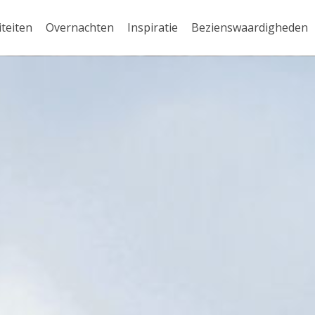
iteiten
Overnachten
Inspiratie
Bezienswaardigheden