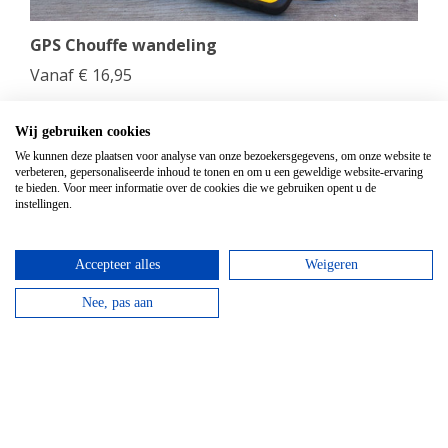
GPS Chouffe wandeling
Vanaf
€
16,95
Beantwoord de vragen, vul de juiste coördinaten in
en verdien een Chouffe biertje!
Wij gebruiken cookies
We kunnen deze plaatsen voor analyse van onze bezoekersgegevens, om onze website te
verbeteren, gepersonaliseerde inhoud te tonen en om u een geweldige website-ervaring
bekijken
te bieden. Voor meer informatie over de cookies die we gebruiken opent u de
instellingen.
Accepteer alles
Weigeren
Nee, pas aan