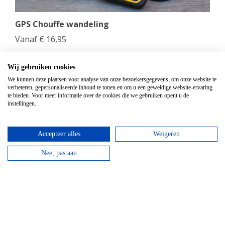
GPS Chouffe wandeling
Vanaf
€
16,95
Beantwoord de vragen, vul de juiste coördinaten in
en verdien een Chouffe biertje!
Wij gebruiken cookies
We kunnen deze plaatsen voor analyse van onze bezoekersgegevens, om onze website te
verbeteren, gepersonaliseerde inhoud te tonen en om u een geweldige website-ervaring
bekijken
te bieden. Voor meer informatie over de cookies die we gebruiken opent u de
instellingen.
Accepteer alles
Weigeren
Nee, pas aan