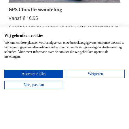
GPS Chouffe wandeling
Vanaf
€
16,95
Beantwoord de vragen, vul de juiste coördinaten in
en verdien een Chouffe biertje!
Wij gebruiken cookies
We kunnen deze plaatsen voor analyse van onze bezoekersgegevens, om onze website te
bekijken
verbeteren, gepersonaliseerde inhoud te tonen en om u een geweldige website-ervaring
te bieden. Voor meer informatie over de cookies die we gebruiken opent u de
instellingen.
Accepteer alles
Weigeren
Nee, pas aan