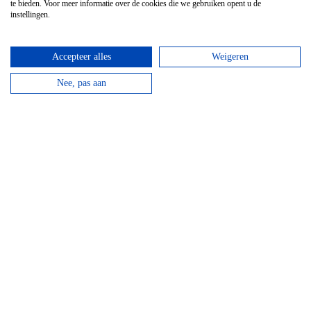
te bieden. Voor meer informatie over de cookies die we gebruiken opent u de
Vanaf
€
16,95
instellingen.
Beantwoord de vragen, vul de juiste coördinaten in
en verdien een Chouffe biertje!
Accepteer alles
Weigeren
Nee, pas aan
bekijken
Mountainbike Chouffe route 18 km
Vanaf
€
34,95