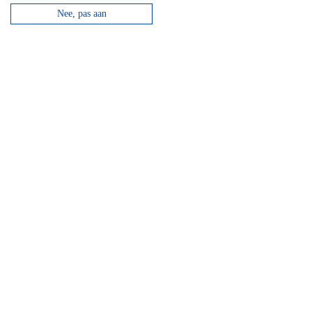
Nee, pas aan
GPS Chouffe wandeling
Vanaf
€
16,95
Beantwoord de vragen, vul de juiste coördinaten in
en verdien een Chouffe biertje!
bekijken