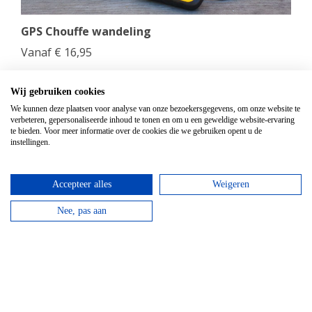
GPS Chouffe wandeling
Vanaf
€
16,95
Beantwoord de vragen, vul de juiste coördinaten in
en verdien een Chouffe biertje!
Wij gebruiken cookies
We kunnen deze plaatsen voor analyse van onze bezoekersgegevens, om onze website te
verbeteren, gepersonaliseerde inhoud te tonen en om u een geweldige website-ervaring
bekijken
te bieden. Voor meer informatie over de cookies die we gebruiken opent u de
instellingen.
Accepteer alles
Weigeren
Nee, pas aan