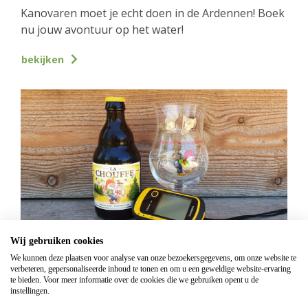
Kanovaren moet je echt doen in de Ardennen! Boek
nu jouw avontuur op het water!
bekijken
Wij gebruiken cookies
GPS Chouffe wandeling
We kunnen deze plaatsen voor analyse van onze bezoekersgegevens, om onze website te
verbeteren, gepersonaliseerde inhoud te tonen en om u een geweldige website-ervaring
Vanaf
€
16,95
te bieden. Voor meer informatie over de cookies die we gebruiken opent u de
instellingen.
Beantwoord de vragen, vul de juiste coördinaten in