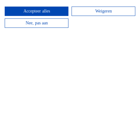
en verdien een Chouffe biertje!
Accepteer alles
Weigeren
bekijken
Nee, pas aan
Mountainbike Chouffe route 18 km
Vanaf
€
34,95
Huur een mountainbike voor een halve dag en fiets
langs de beroemde Achouffe brouwerij.