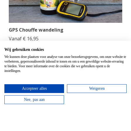
GPS Chouffe wandeling
Vanaf
€
16,95
Beantwoord de vragen, vul de juiste coördinaten in
Wij gebruiken cookies
en verdien een Chouffe biertje!
We kunnen deze plaatsen voor analyse van onze bezoekersgegevens, om onze website te
verbeteren, gepersonaliseerde inhoud te tonen en om u een geweldige website-ervaring
te bieden. Voor meer informatie over de cookies die we gebruiken opent u de
bekijken
instellingen.
Accepteer alles
Weigeren
Nee, pas aan