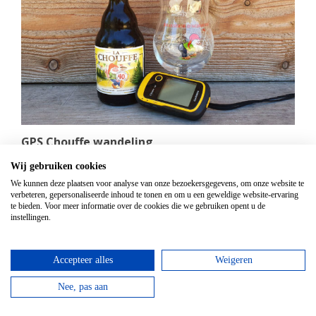
GPS Chouffe wandeling
Vanaf
€
16,95
Wij gebruiken cookies
Beantwoord de vragen, vul de juiste coördinaten in
We kunnen deze plaatsen voor analyse van onze bezoekersgegevens, om onze website te
verbeteren, gepersonaliseerde inhoud te tonen en om u een geweldige website-ervaring
en verdien een Chouffe biertje!
te bieden. Voor meer informatie over de cookies die we gebruiken opent u de
instellingen.
bekijken
Accepteer alles
Weigeren
Nee, pas aan