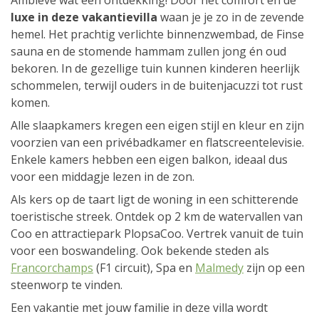
Ambleve wat een ontdekking! Door het comfort en de
luxe in deze vakantievilla
waan je je zo in de zevende
hemel. Het prachtig verlichte binnenzwembad, de Finse
sauna en de stomende hammam zullen jong én oud
bekoren. In de gezellige tuin kunnen kinderen heerlijk
schommelen, terwijl ouders in de buitenjacuzzi tot rust
komen.
Alle slaapkamers kregen een eigen stijl en kleur en zijn
voorzien van een privébadkamer en flatscreentelevisie.
Enkele kamers hebben een eigen balkon, ideaal dus
voor een middagje lezen in de zon.
Als kers op de taart ligt de woning in een schitterende
toeristische streek. Ontdek op 2 km de watervallen van
Coo en attractiepark PlopsaCoo. Vertrek vanuit de tuin
voor een boswandeling. Ook bekende steden als
Francorchamps
(F1 circuit), Spa en
Malmedy
zijn op een
steenworp te vinden.
Een vakantie met jouw familie in deze villa wordt