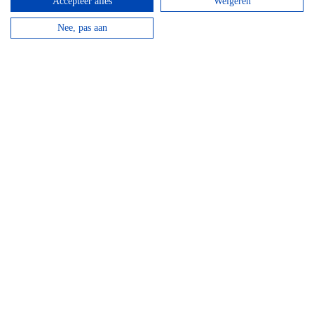
Accepteer alles
Weigeren
Nee, pas aan
Hotel Domaine Des Hautes Fagnes
Door de ligging op de Hoge Venen is dit een ideaal
hotel voor wandelaars en...
bekijken