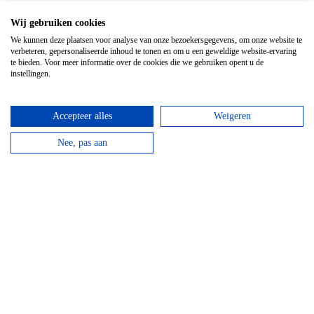
GPS Chouffe wandeling
Wij gebruiken cookies
Vanaf
€
16,95
We kunnen deze plaatsen voor analyse van onze bezoekersgegevens, om onze website te
verbeteren, gepersonaliseerde inhoud te tonen en om u een geweldige website-ervaring
Beantwoord de vragen, vul de juiste coördinaten in
te bieden. Voor meer informatie over de cookies die we gebruiken opent u de
en verdien een Chouffe biertje!
instellingen.
bekijken
Accepteer alles
Weigeren
Nee, pas aan
Mountainbike Chouffe route 18 km