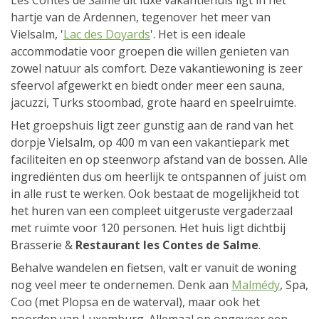
Les Contes de Salme dit luxe vakantiehuis ligt in het
hartje van de Ardennen, tegenover het meer van
Vielsalm, '
Lac des Doyards
'. Het is een ideale
accommodatie voor groepen die willen genieten van
zowel natuur als comfort. Deze vakantiewoning is zeer
sfeervol afgewerkt en biedt onder meer een sauna,
jacuzzi, Turks stoombad, grote haard en speelruimte.
Het groepshuis ligt zeer gunstig aan de rand van het
dorpje Vielsalm, op 400 m van een vakantiepark met
faciliteiten en op steenworp afstand van de bossen. Alle
ingrediënten dus om heerlijk te ontspannen of juist om
in alle rust te werken. Ook bestaat de mogelijkheid tot
het huren van een compleet uitgeruste vergaderzaal
met ruimte voor 120 personen. Het huis ligt dichtbij
Brasserie &
Restaurant les Contes de Salme
.
Behalve wandelen en fietsen, valt er vanuit de woning
nog veel meer te ondernemen. Denk aan
Malmédy
, Spa,
Coo (met Plopsa en de waterval), maar ook het