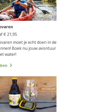
ovaren
af
€
21,95
varen moet je echt doen in de
nnen! Boek nu jouw avontuur
et water!
jken