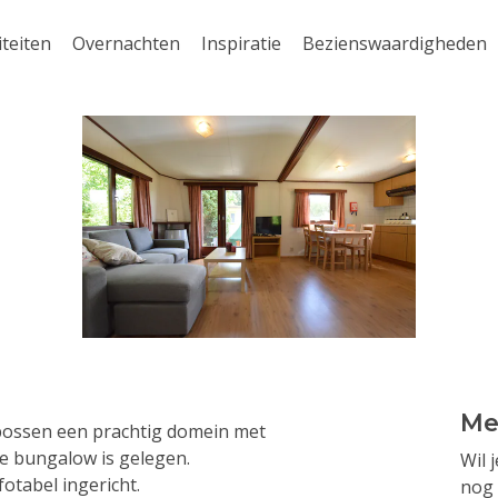
iteiten
Overnachten
Inspiratie
Bezienswaardigheden
Me
 bossen een prachtig domein met
e bungalow is gelegen.
Wil 
otabel ingericht.
nog 