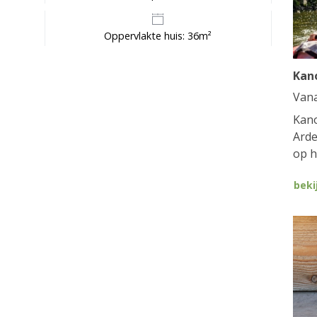
Oppervlakte huis: 36m²
Kan
Van
Kano
Arde
op h
beki