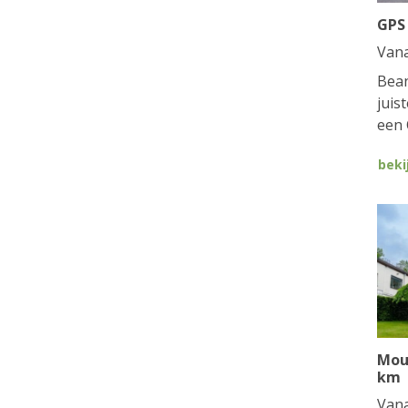
GPS
Van
Bean
juis
een 
beki
Mou
km
Van