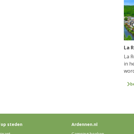
La 
La R
in h
word
b
op steden
Ardennen.nl
inant
Camping boeken