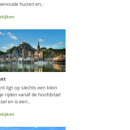
enoude huizen en...
ekijken
ant
nt ligt op slechts een klein
je rijden vanaf de hoofdstad
sel en is een...
ekijken