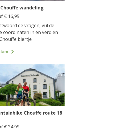
 Chouffe wandeling
af
€
16,95
twoord de vragen, vul de
te coördinaten in en verdien
Chouffe biertje!
jken
ntainbike Chouffe route 18
af
€
34,95