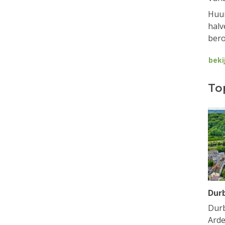
Huur
halv
bero
beki
To
Dur
Durb
Arde