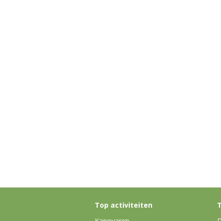
Top activiteiten
T
Kanovaren
D