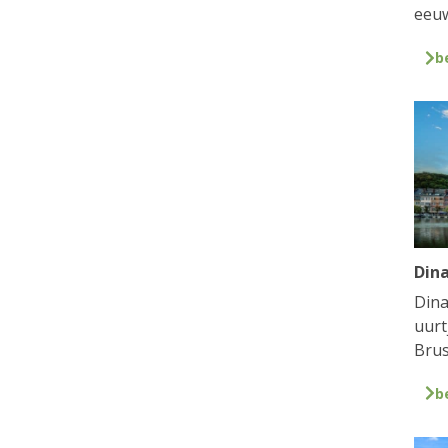
eeuw
b
Din
Dina
uurt
Brus
b