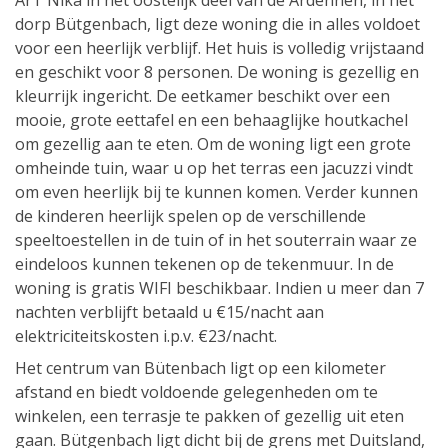
ArT Nika in het oostelijk deel van de Ardennen, in het
dorp Bütgenbach, ligt deze woning die in alles voldoet
voor een heerlijk verblijf. Het huis is volledig vrijstaand
en geschikt voor 8 personen. De woning is gezellig en
kleurrijk ingericht. De eetkamer beschikt over een
mooie, grote eettafel en een behaaglijke houtkachel
om gezellig aan te eten. Om de woning ligt een grote
omheinde tuin, waar u op het terras een jacuzzi vindt
om even heerlijk bij te kunnen komen. Verder kunnen
de kinderen heerlijk spelen op de verschillende
speeltoestellen in de tuin of in het souterrain waar ze
eindeloos kunnen tekenen op de tekenmuur. In de
woning is gratis WIFI beschikbaar. Indien u meer dan 7
nachten verblijft betaald u €15/nacht aan
elektriciteitskosten i.p.v. €23/nacht.
Het centrum van Bütenbach ligt op een kilometer
afstand en biedt voldoende gelegenheden om te
winkelen, een terrasje te pakken of gezellig uit eten
gaan. Bütgenbach ligt dicht bij de grens met Duitsland,