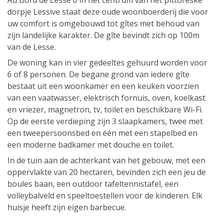
Au Bord de Lesse 6 in het centrum van het pittoreske
dorpje Lessive staat deze oude woonboerderij die voor
uw comfort is omgebouwd tot gîtes met behoud van
zijn landelijke karakter. De gîte bevindt zich op 100m
van de Lesse.
De woning kan in vier gedeeltes gehuurd worden voor
6 of 8 personen. De begane grond van iedere gîte
bestaat uit een woonkamer en een keuken voorzien
van een vaatwasser, elektrisch fornuis, oven, koelkast
en vriezer, magnetron, tv, toilet en beschikbare Wi-Fi.
Op de eerste verdieping zijn 3 slaapkamers, twee met
een tweepersoonsbed en één met een stapelbed en
een moderne badkamer met douche en toilet.
In de tuin aan de achterkant van het gebouw, met een
oppervlakte van 20 hectaren, bevinden zich een jeu de
boules baan, een outdoor tafeltennistafel, een
volleybalveld en speeltoestellen voor de kinderen. Elk
huisje heeft zijn eigen barbecue.