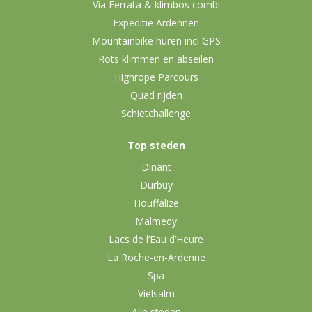
Via Ferrata & klimbos combi
Expeditie Ardennen
Mountainbike huren incl GPS
Rots klimmen en abseilen
Highrope Parcours
Quad rijden
Schietchallenge
Top steden
Dinant
Durbuy
Houffalize
Malmedy
Lacs de l’Eau d’Heure
La Roche-en-Ardenne
Spa
Vielsalm
Alle steden