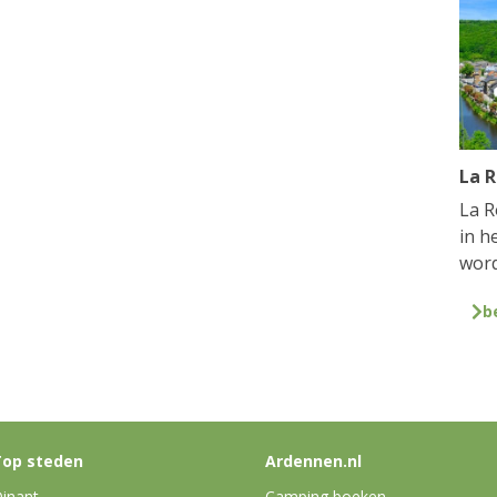
La 
La R
in h
word
b
op steden
Ardennen.nl
inant
Camping boeken