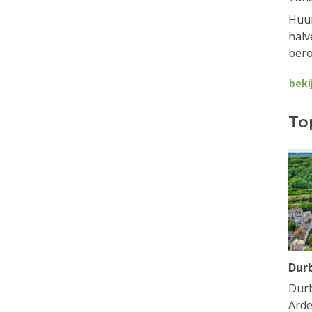
Huur
halv
bero
beki
To
Dur
Durb
Arde