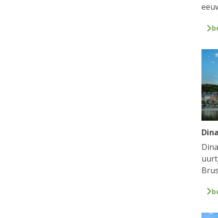
eeuw
b
Din
Dina
uurt
Brus
b