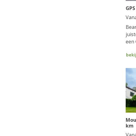
GPS
Van
Bean
juis
een 
beki
Mou
km
Van