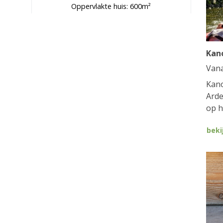
Oppervlakte huis: 600m²
Kan
Van
Kano
Arde
op h
beki