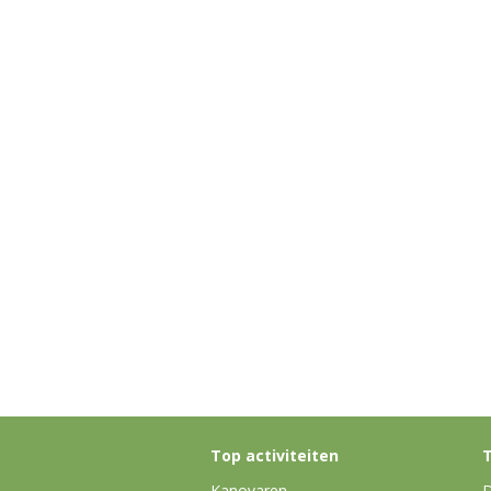
Top activiteiten
T
Kanovaren
D