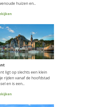
enoude huizen en...
ekijken
ant
nt ligt op slechts een klein
je rijden vanaf de hoofdstad
sel en is een...
ekijken