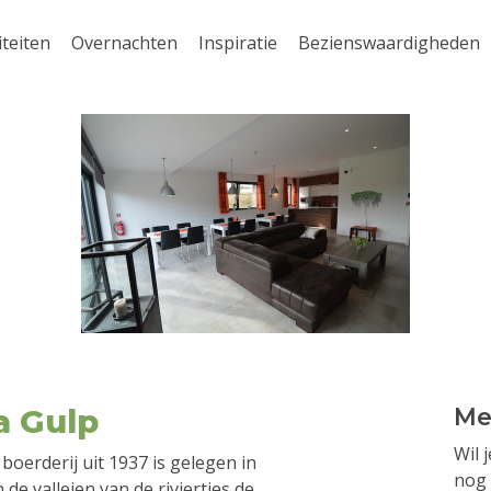
iteiten
Overnachten
Inspiratie
Bezienswaardigheden
a Gulp
Me
Wil 
boerderij uit 1937 is gelegen in
nog 
de valleien van de riviertjes de