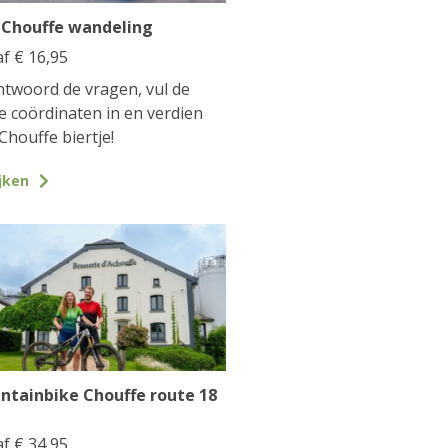
 Chouffe wandeling
af
€
16,95
twoord de vragen, vul de
te coördinaten in en verdien
Chouffe biertje!
jken
ntainbike Chouffe route 18
af
€
34,95