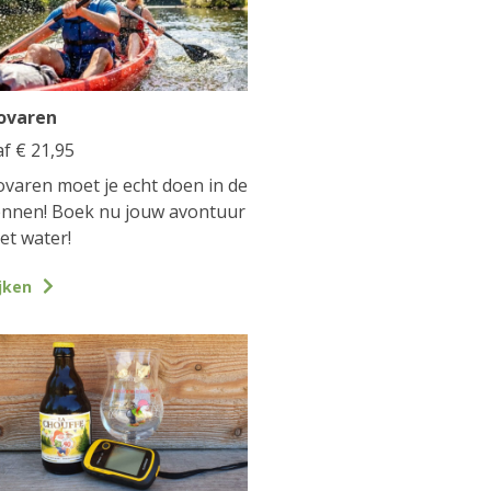
ovaren
af
€
21,95
varen moet je echt doen in de
nnen! Boek nu jouw avontuur
et water!
jken