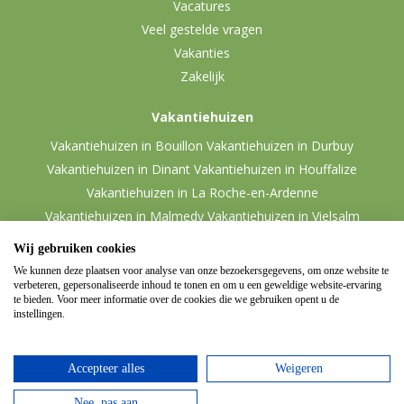
Vacatures
Veel gestelde vragen
Vakanties
Zakelijk
Vakantiehuizen
Vakantiehuizen in Bouillon
Vakantiehuizen in Durbuy
Vakantiehuizen in Dinant
Vakantiehuizen in Houffalize
Vakantiehuizen in La Roche-en-Ardenne
Vakantiehuizen in Malmedy
Vakantiehuizen in Vielsalm
Wij gebruiken cookies
We kunnen deze plaatsen voor analyse van onze bezoekersgegevens, om onze website te
verbeteren, gepersonaliseerde inhoud te tonen en om u een geweldige website-ervaring
te bieden. Voor meer informatie over de cookies die we gebruiken opent u de
instellingen.
Accepteer alles
Weigeren
© 2026 Ardennen.nl
Website door
Zencule
-
Nee, pas aan