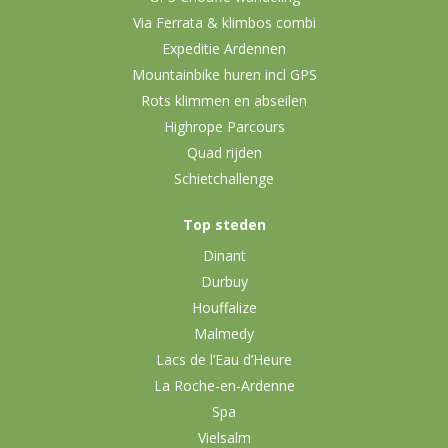
Via Ferrata & klimbos combi
Expeditie Ardennen
Mountainbike huren incl GPS
Rots klimmen en abseilen
Highrope Parcours
Quad rijden
Schietchallenge
Top steden
Dinant
Durbuy
Houffalize
Malmedy
Lacs de l’Eau d’Heure
La Roche-en-Ardenne
Spa
Vielsalm