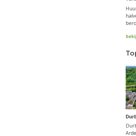
Huur
halv
bero
beki
To
Dur
Durb
Arde