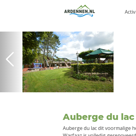
Activ
Auberge du lac
Auberge du lac dit voormalige h
Warfaaz is volledig gerenoveer