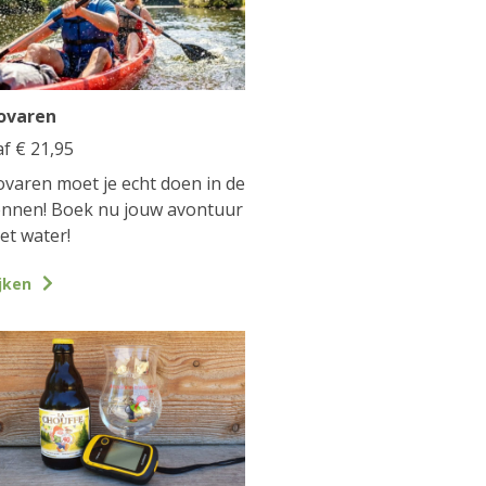
ovaren
af
€
21,95
varen moet je echt doen in de
nnen! Boek nu jouw avontuur
et water!
jken