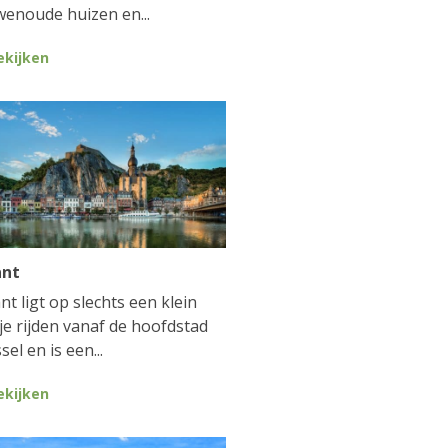
enoude huizen en...
ekijken
ant
nt ligt op slechts een klein
je rijden vanaf de hoofdstad
sel en is een...
ekijken