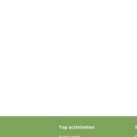
Top activiteiten
T
Kanovaren
D