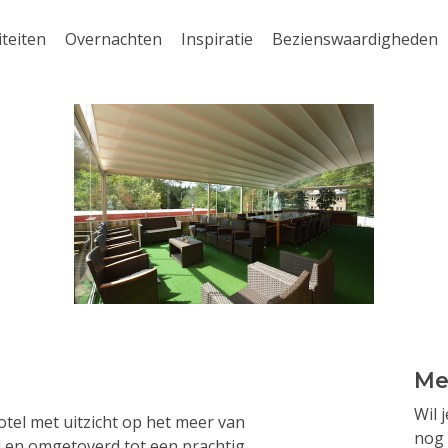
iteiten
Overnachten
Inspiratie
Bezienswaardigheden
Me
Wil 
otel met uitzicht op het meer van
nog 
d en omgetoverd tot een prachtig