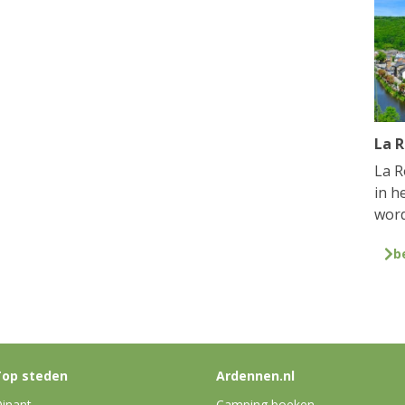
La 
La R
in h
word
b
op steden
Ardennen.nl
inant
Camping boeken