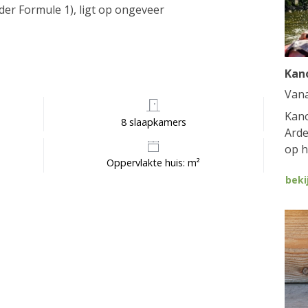
er Formule 1), ligt op ongeveer
Kan
Van
Kano
8 slaapkamers
Arde
op h
Oppervlakte huis: m²
beki