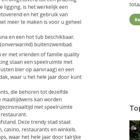
totaa
 ligging, is het werkelijk een
betoverend en het gebruik van
Be
het meer te maken is voor u geheel
auna en een hot tub beschikbaar.
n (onverwarmd) buitenzwembad.
er met vrienden of familie quality
king staan een speelruimte met
 (fusten bier op aanvraag) en een
dak, waar u het hele jaar door kunt
ants, die behoren tot dezelfde
re maaltijdwens kan worden
gezinsmaaltijd met speelruimte
Top
 restaurant.
afstand. Deze trendy stad staat
 casino, restaurants en winkels.
s, waar het hele jaar door talrijke