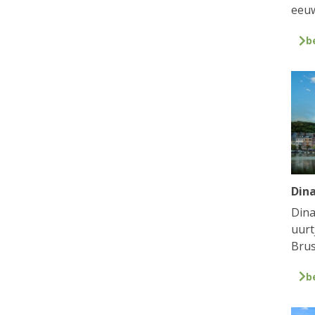
eeuw
b
Din
Dina
uurt
Brus
b