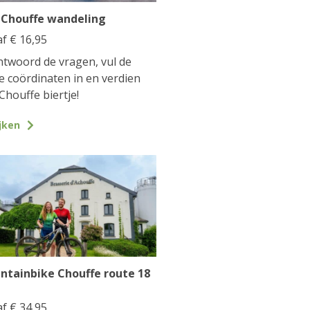
 Chouffe wandeling
af
€
16,95
twoord de vragen, vul de
te coördinaten in en verdien
Chouffe biertje!
jken
ntainbike Chouffe route 18
af
€
34,95