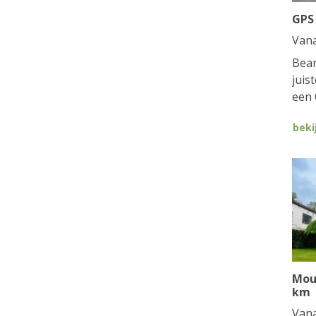
GPS
Van
Bean
juis
een 
beki
Mou
km
Van