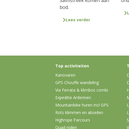
Salmstreek komen aan
ond
bod.
Lees verder
Top activiteiten
T
Kanovaren
D
GPS Chouffe wandeling
D
Via Ferrata & klimbos combi
H
Expeditie Ardennen
Mountainbike huren incl GPS
L
Rots klimmen en abseilen
L
Highrope Parcours
S
Quad rijden
V