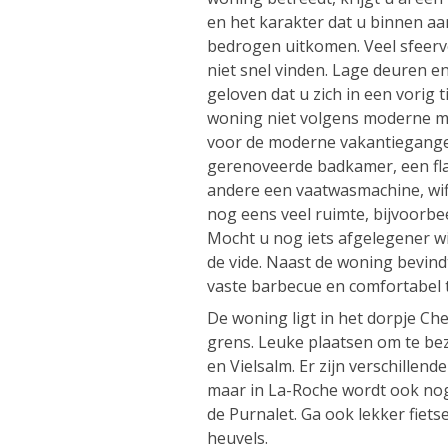
en het karakter dat u binnen aan 
bedrogen uitkomen. Veel sfeervo
niet snel vinden. Lage deuren en
geloven dat u zich in een vorig t
woning niet volgens moderne m
voor de moderne vakantieganger
gerenoveerde badkamer, een fla
andere een vaatwasmachine, wifi
nog eens veel ruimte, bijvoorb
Mocht u nog iets afgelegener wi
de vide. Naast de woning bevindt
vaste barbecue en comfortabel t
De woning ligt in het dorpje Ch
grens. Leuke plaatsen om te be
en Vielsalm. Er zijn verschillen
maar in La-Roche wordt ook nog 
de Purnalet. Ga ook lekker fiet
heuvels.