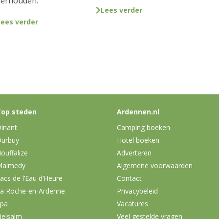
erhouden.
Lees verder
Lees verder
op steden
Ardennen.nl
inant
Camping boeken
urbuy
Hotel boeken
ouffalize
Adverteren
Malmedy
Algemene voorwaarden
acs de l’Eau d’Heure
Contact
a Roche-en-Ardenne
Privacybeleid
pa
Vacatures
ielsalm
Veel gestelde vragen