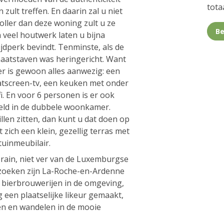
totaa
zult treffen. En daarin zal u niet
ller dan deze woning zult u ze
Be
 veel houtwerk laten u bijna
ijdperk bevindt. Tenminste, als de
aatstaven was heringericht. Want
 is gewoon alles aanwezig: een
tscreen-tv, een keuken met onder
. En voor 6 personen is er ook
eeld in de dubbele woonkamer.
llen zitten, dan kunt u dat doen op
 zich een klein, gezellig terras met
uinmeubilair.
erain, niet ver van de Luxemburgse
zoeken zijn La-Roche-en-Ardenne
de bierbrouwerijen in de omgeving,
een plaatselijke likeur gemaakt,
sen en wandelen in de mooie