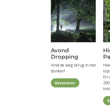
Avond
Hi
Dropping
Pa
Vind de weg terug in het
Hee
donker!
top
En 
200
Reserveren
tok
R