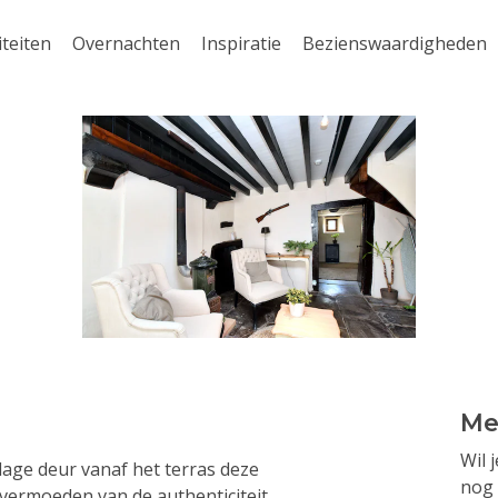
iteiten
Overnachten
Inspiratie
Bezienswaardigheden
Me
Wil 
age deur vanaf het terras deze
nog 
 vermoeden van de authenticiteit