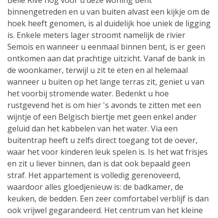
Belle Rive nog voor u deze woning bent
binnengetreden en u van buiten alvast een kijkje om de
hoek heeft genomen, is al duidelijk hoe uniek de ligging
is. Enkele meters lager stroomt namelijk de rivier
Semois en wanneer u eenmaal binnen bent, is er geen
ontkomen aan dat prachtige uitzicht. Vanaf de bank in
de woonkamer, terwijl u zit te eten en al helemaal
wanneer u buiten op het lange terras zit, geniet u van
het voorbij stromende water. Bedenkt u hoe
rustgevend het is om hier 's avonds te zitten met een
wijntje of een Belgisch biertje met geen enkel ander
geluid dan het kabbelen van het water. Via een
buitentrap heeft u zelfs direct toegang tot de oever,
waar het voor kinderen leuk spelen is. Is het wat frisjes
en zit u liever binnen, dan is dat ook bepaald geen
straf. Het appartement is volledig gerenoveerd,
waardoor alles gloedjenieuw is: de badkamer, de
keuken, de bedden. Een zeer comfortabel verblijf is dan
ook vrijwel gegarandeerd. Het centrum van het kleine