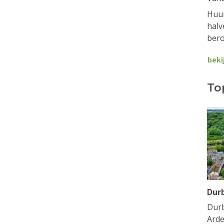
Huur
halv
bero
beki
To
Dur
Durb
Arde