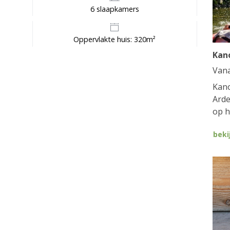
6 slaapkamers
Oppervlakte huis: 320m²
Kan
Van
Kano
Arde
op h
beki