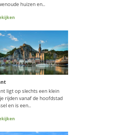
enoude huizen en...
ekijken
ant
nt ligt op slechts een klein
je rijden vanaf de hoofdstad
sel en is een...
ekijken