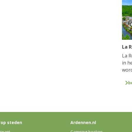
La 
La R
in h
word
b
op steden
Ardennen.nl
inant
Camping boeken