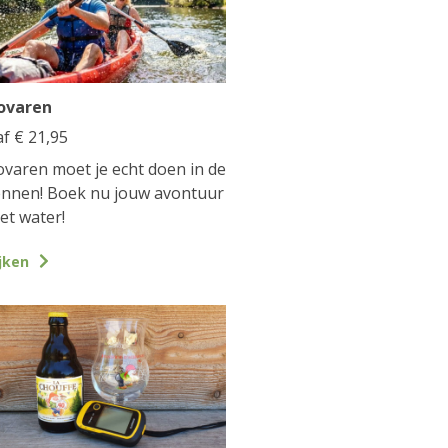
ovaren
af
€
21,95
varen moet je echt doen in de
nnen! Boek nu jouw avontuur
et water!
jken