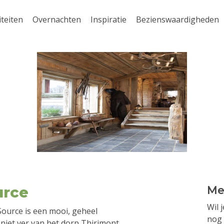
iteiten
Overnachten
Inspiratie
Bezienswaardigheden
urce
Me
Wil 
 Source is een mooi, geheel
nog 
 niet ver van het dorp Thirimont.