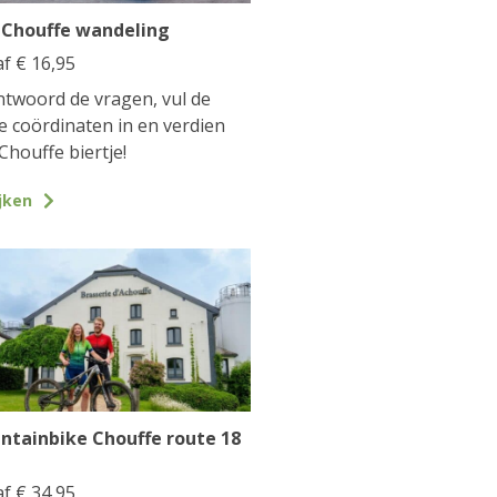
 Chouffe wandeling
af
€
16,95
twoord de vragen, vul de
te coördinaten in en verdien
Chouffe biertje!
jken
ntainbike Chouffe route 18
af
€
34,95