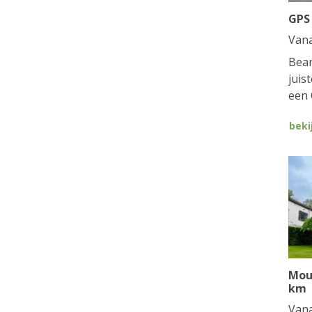
GPS
Van
Bean
juis
een 
beki
Mou
km
Van