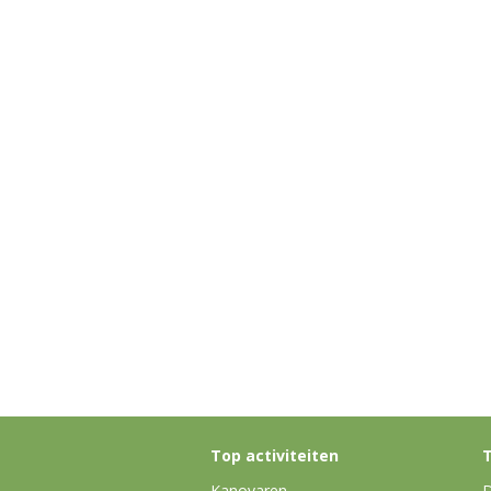
Top activiteiten
T
Kanovaren
D