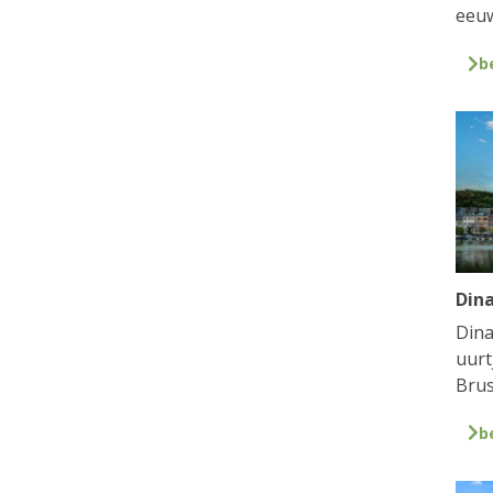
eeuw
b
Din
Dina
uurt
Brus
b