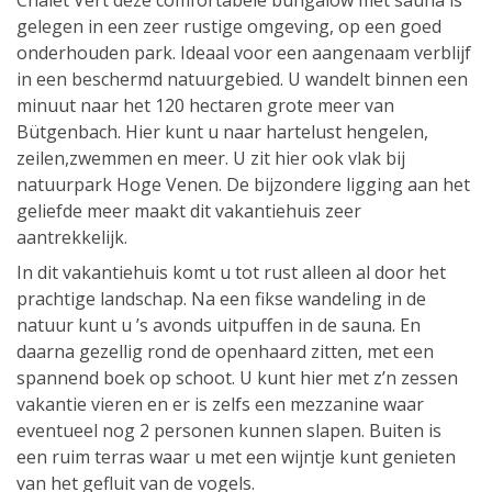
Chalet Vert deze comfortabele bungalow met sauna is
gelegen in een zeer rustige omgeving, op een goed
onderhouden park. Ideaal voor een aangenaam verblijf
in een beschermd natuurgebied. U wandelt binnen een
minuut naar het 120 hectaren grote meer van
Bütgenbach. Hier kunt u naar hartelust hengelen,
zeilen,zwemmen en meer. U zit hier ook vlak bij
natuurpark Hoge Venen. De bijzondere ligging aan het
geliefde meer maakt dit vakantiehuis zeer
aantrekkelijk.
In dit vakantiehuis komt u tot rust alleen al door het
prachtige landschap. Na een fikse wandeling in de
natuur kunt u ’s avonds uitpuffen in de sauna. En
daarna gezellig rond de openhaard zitten, met een
spannend boek op schoot. U kunt hier met z’n zessen
vakantie vieren en er is zelfs een mezzanine waar
eventueel nog 2 personen kunnen slapen. Buiten is
een ruim terras waar u met een wijntje kunt genieten
van het gefluit van de vogels.