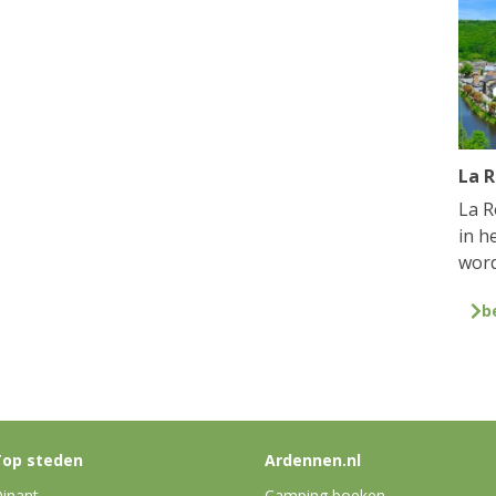
La 
La R
in h
word
b
op steden
Ardennen.nl
inant
Camping boeken